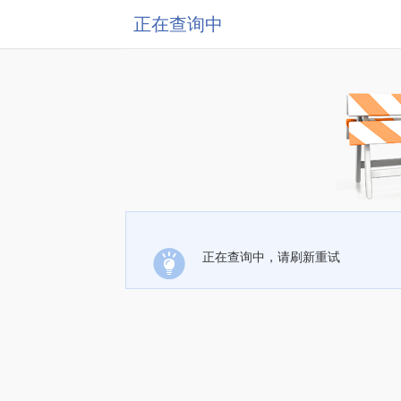
正在查询中
正在查询中，请刷新重试