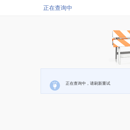
正在查询中
正在查询中，请刷新重试